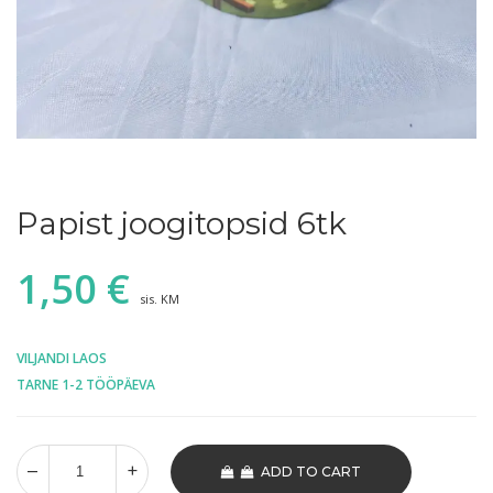
Papist joogitopsid 6tk
1,50
€
sis. KM
VILJANDI LAOS
TARNE 1-2 TÖÖPÄEVA
ADD TO CART