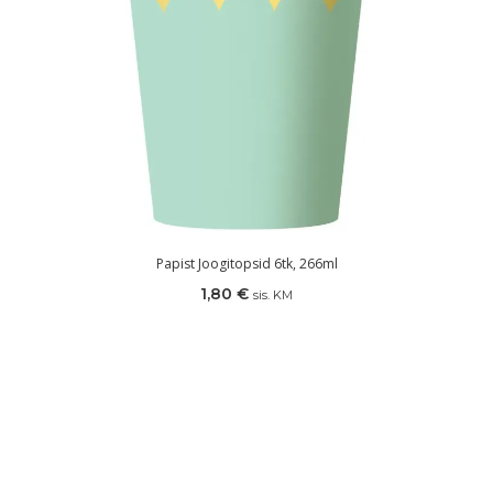
Papist Joogitopsid 6tk, 266ml
1,80
€
sis. KM