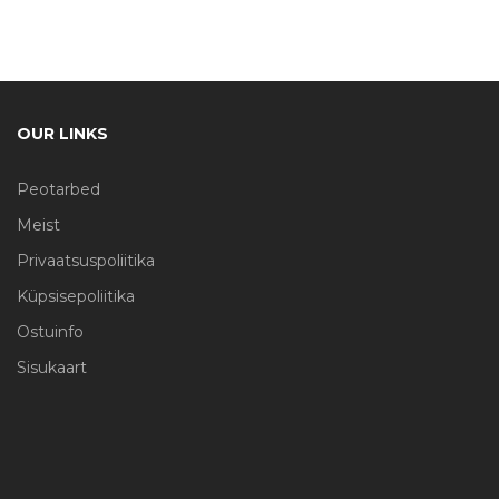
OUR LINKS
Peotarbed
Meist
Privaatsuspoliitika
Küpsisepoliitika
Ostuinfo
Sisukaart