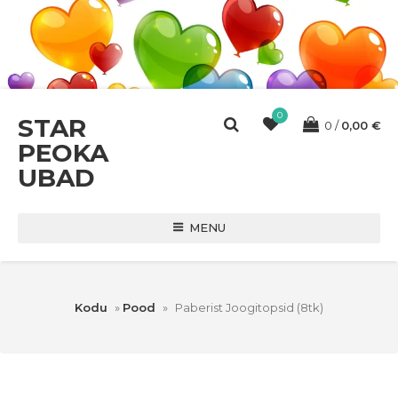
0
STAR
0
0,00
€
PEOKA
UBAD
MENU
Kodu
»
Pood
»
Paberist Joogitopsid (8tk)