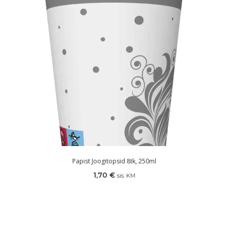
Papist Joogitopsid 8tk, 250ml
1,70
€
sis. KM