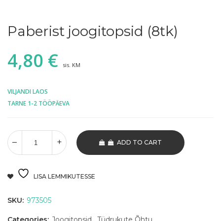
Paberist joogitopsid (8tk)
4,80
€
sis. KM
VILJANDI LAOS
TARNE 1-2 TÖÖPÄEVA
ADD TO CART
LISA LEMMIKUTESSE
SKU:
973505
Categories:
Joogitopsid
,
Tüdrukute Õhtu