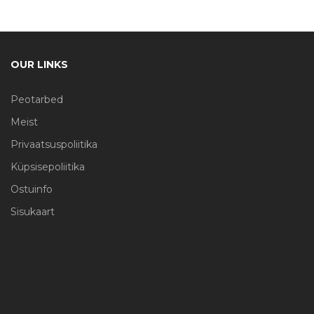
OUR LINKS
Peotarbed
Meist
Privaatsuspoliitika
Küpsisepoliitika
Ostuinfo
Sisukaart