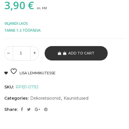
3,90
€
sis. KM
VILJANDI LAOS
TARNE 1-2 TÖÖPÄEVA
ADD TO CART
LISA LEMMIKUTESSE
SKU:
RPB1-079J
Categories:
Dekoratsioonid
,
Kaunistused
Share: