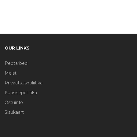
OUR LINKS
Peotarbed
Meist
Privaatsuspoliitika
Küpsisepoliitika
Ostuinfo
Sisukaart