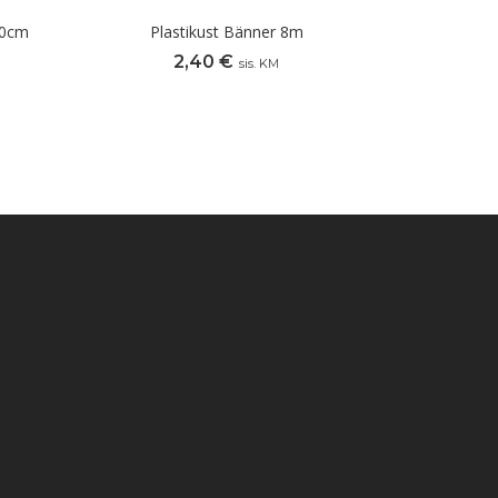
30cm
Plastikust Bänner 8m
2,40
€
sis. KM