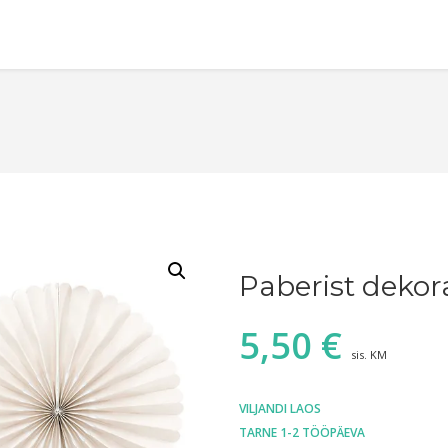
Paberist dekor
5,50
€
sis. KM
VILJANDI LAOS
TARNE 1-2 TÖÖPÄEVA