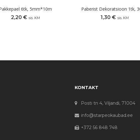
Pakkepael 6tk, 5mm*10m
Paberist Dekoratsioon 1tk, 
2,20
€
1,30
€
sis. KM
sis. KM
KONTAKT
Posti tn 4, Viljandi, 71004
info@starpeokaubad.ee
+372 56 848 748