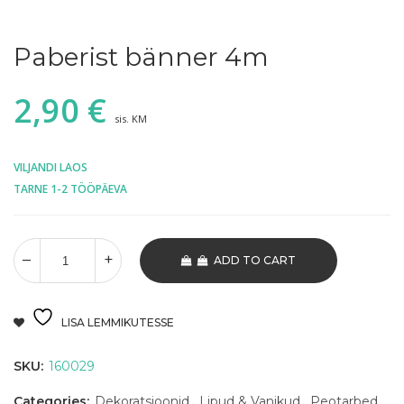
Paberist bänner 4m
2,90
€
sis. KM
VILJANDI LAOS
TARNE 1-2 TÖÖPÄEVA
ADD TO CART
LISA LEMMIKUTESSE
SKU:
160029
Categories:
Dekoratsioonid
,
Lipud & Vanikud
,
Peotarbed