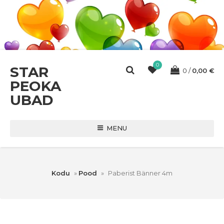
0
STAR
0
0,00
€
PEOKA
UBAD
MENU
Kodu
»
Pood
»
Paberist Bänner 4m