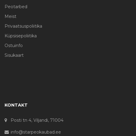
Peotarbed
Meist
Privaatsuspoliitika
Küpsisepoliitika
Ostuinfo
Sisukaart
KONTAKT
Posti tn 4, Viljandi, 71004
info@starpeokaubad.ee