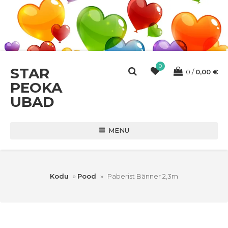
0
STAR
0
0,00
€
PEOKA
UBAD
MENU
Kodu
»
Pood
»
Paberist Bänner 2,3m