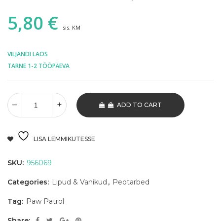
5,80
€
sis. KM
VILJANDI LAOS
TARNE 1-2 TÖÖPÄEVA
ADD TO CART
LISA LEMMIKUTESSE
SKU:
956069
Categories:
Lipud & Vanikud
,
Peotarbed
Tag:
Paw Patrol
Share: