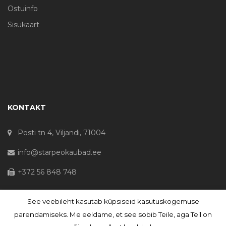
Ostuinfo
Sisukaart
KONTAKT
Posti tn 4, Viljandi, 71004
info@starpeokaubad.ee
+372 56 848 748
See veebileht kasutab küpsiseid kasutuskogemuse
© Haljaste OÜ 2020 - Registrikood 10645867
parendamiseks. Me eeldame, et see sobib Teile, aga Teil on