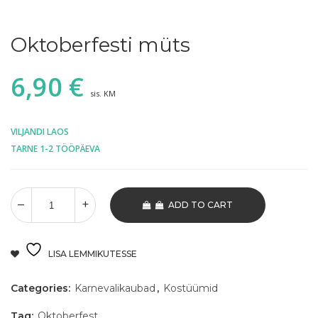
Oktoberfesti müts
6,90
€
sis. KM
VILJANDI LAOS
TARNE 1-2 TÖÖPÄEVA
ADD TO CART
LISA LEMMIKUTESSE
Categories:
Karnevalikaubad
,
Kostüümid
Tag:
Oktoberfest