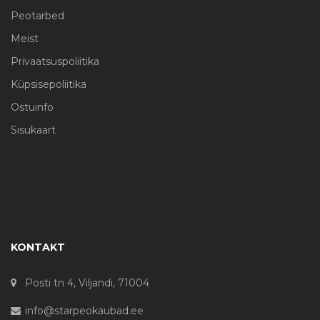
Peotarbed
Meist
Privaatsuspoliitika
Küpsisepoliitika
Ostuinfo
Sisukaart
KONTAKT
Posti tn 4, Viljandi, 71004
info@starpeokaubad.ee