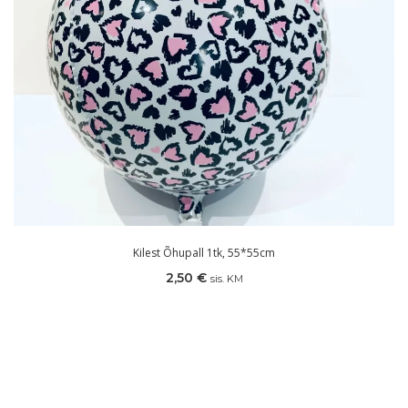
Kilest Õhupall 1tk, 55*55cm
2,50
€
sis. KM