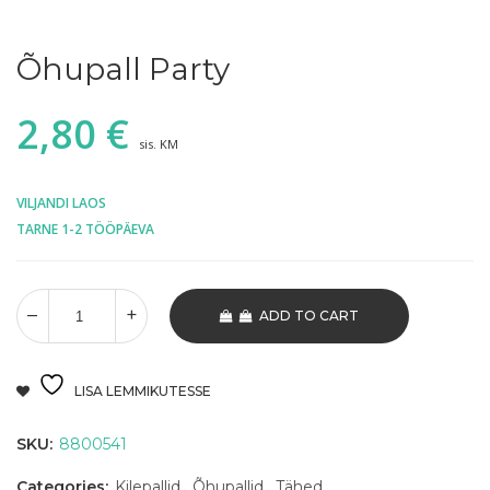
Õhupall Party
2,80
€
sis. KM
VILJANDI LAOS
TARNE 1-2 TÖÖPÄEVA
ADD TO CART
LISA LEMMIKUTESSE
SKU:
8800541
Categories:
Kilepallid
,
Õhupallid
,
Tähed