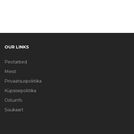
OUR LINKS
Peotarbed
Meist
Privaatsuspoliitika
Küpsisepoliitika
Ostuinfo
Sisukaart