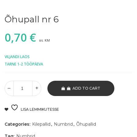
Õhupall nr 6
0,70
€
sis. KM
VILJANDI LAOS
TARNE 1-2 TÖÖPÄEVA
ADD TO CART
LISA LEMMIKUTESSE
Categories:
Kilepallid
,
Numbrid
,
Õhupallid
Tag:
Numbrid