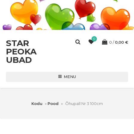
0
STAR
0
0,00
€
PEOKA
UBAD
MENU
Kodu
»
Pood
»
Õhupall Nr 3 100cm