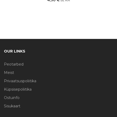
4,90
€
sis. KM
OUR LINKS
Peotarbed
Meist
Privaatsuspoliitika
Küpsisepoliitika
Ostuinfo
Sisukaart