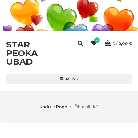
0
STAR
0
0,00
€
PEOKA
UBAD
MENU
Kodu
»
Pood
»
Õhupall Nr 2