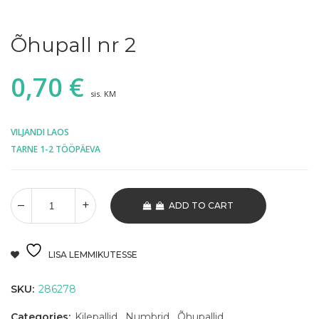
Õhupall nr 2
0,70
€
sis. KM
VILJANDI LAOS
TARNE 1-2 TÖÖPÄEVA
ADD TO CART
LISA LEMMIKUTESSE
SKU:
286278
Categories:
Kilepallid
,
Numbrid
,
Õhupallid