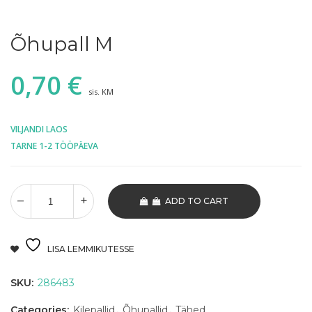
Õhupall M
0,70
€
sis. KM
VILJANDI LAOS
TARNE 1-2 TÖÖPÄEVA
ADD TO CART
LISA LEMMIKUTESSE
SKU:
286483
Categories:
Kilepallid
,
Õhupallid
,
Tähed