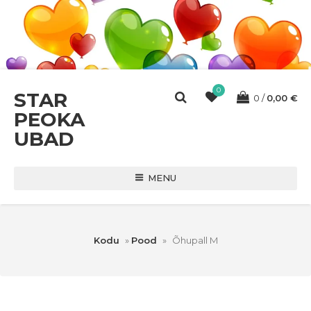
0
STAR
0
0,00
€
PEOKA
UBAD
MENU
Kodu
»
Pood
»
Õhupall M