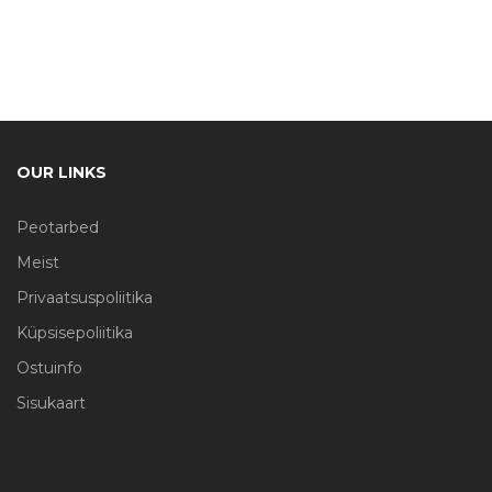
OUR LINKS
Peotarbed
Meist
Privaatsuspoliitika
Küpsisepoliitika
Ostuinfo
Sisukaart