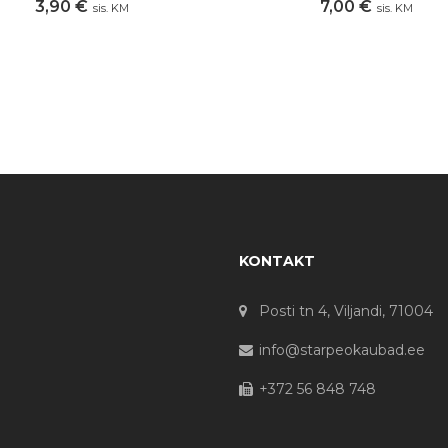
3,90
€
7,00
€
sis. KM
sis. KM
KONTAKT
Posti tn 4, Viljandi, 71004
info@starpeokaubad.ee
+372 56 848 748