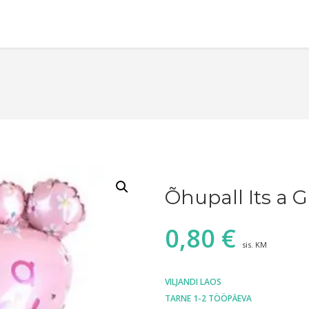
Õhupall Its a Gi
0,80
€
sis. KM
VILJANDI LAOS
TARNE 1-2 TÖÖPÄEVA