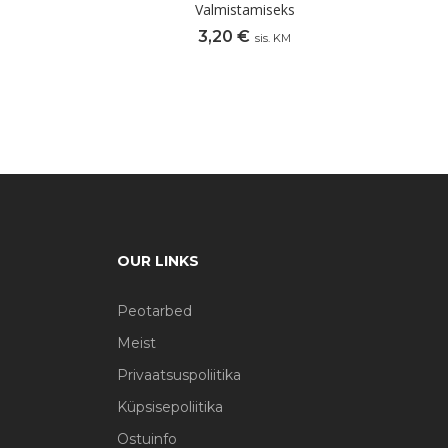
Valmistamiseks
3,20
€
sis. KM
OUR LINKS
Peotarbed
Meist
Privaatsuspoliitika
Küpsisepoliitika
Ostuinfo