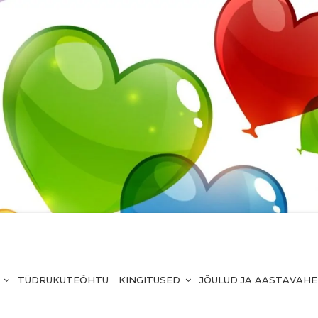
TÜDRUKUTEÕHTU
KINGITUSED
JÕULUD JA AASTAVAH