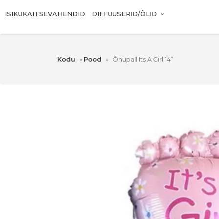
ISIKUKAITSEVAHENDID
DIFFUUSERID/ÕLID
Kodu
»
Pood
»
Õhupall Its A Girl 14”