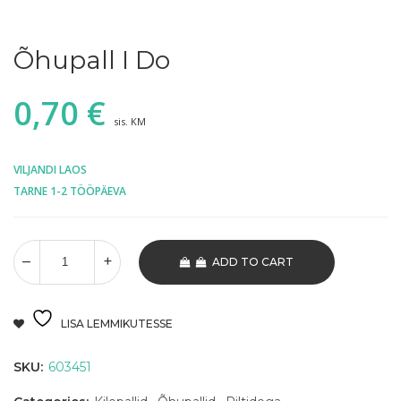
Õhupall I Do
0,70
€
sis. KM
VILJANDI LAOS
TARNE 1-2 TÖÖPÄEVA
ADD TO CART
LISA LEMMIKUTESSE
SKU:
603451