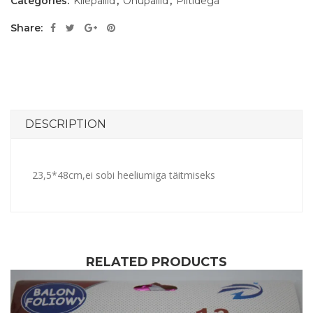
Categories:
Kilepallid
,
Õhupallid
,
Piltidega
Share:
DESCRIPTION
23,5*48cm,ei sobi heeliumiga täitmiseks
RELATED PRODUCTS