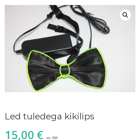
Led tuledega kikilips
15,00
€
sis. KM