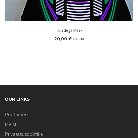
Tuledega Mask
20,00
€
sis. KM
OUR LINKS
Peotarbed
Meist
Privaatsuspoliitika