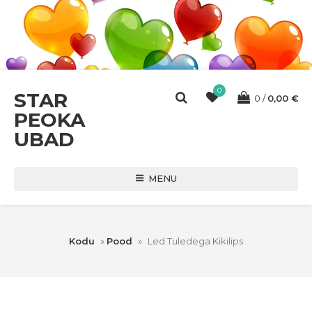
0
STAR
0
0,00
€
PEOKA
UBAD
MENU
Kodu
»
Pood
»
Led Tuledega Kikilips