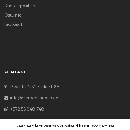
Küpsisepoliitika
Ostuinfo
Sisukaart
KONTAKT
Posti tn 4, Viljandi, 71004
info@starpeokaubad.ee
+372 56 848 748
See veebileht kasutab küpsiseid kasutuskogemuse