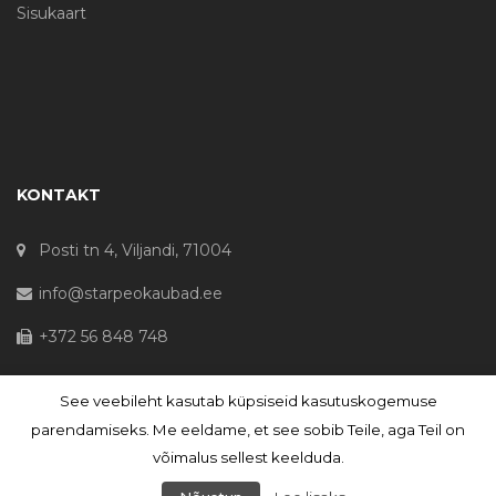
Sisukaart
KONTAKT
Posti tn 4, Viljandi, 71004
info@starpeokaubad.ee
+372 56 848 748
See veebileht kasutab küpsiseid kasutuskogemuse
© Haljaste OÜ 2020 - Registrikood 10645867
parendamiseks. Me eeldame, et see sobib Teile, aga Teil on
võimalus sellest keelduda.