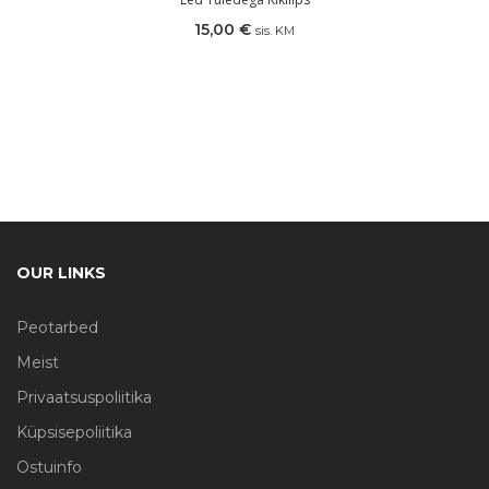
15,00
€
sis. KM
OUR LINKS
Peotarbed
Meist
Privaatsuspoliitika
Küpsisepoliitika
Ostuinfo