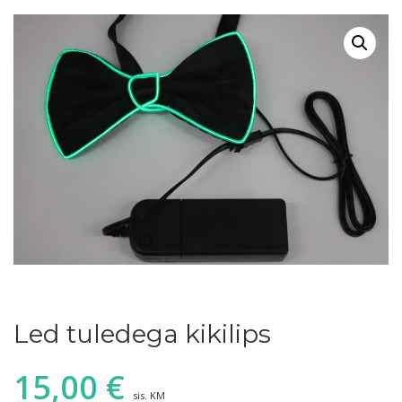
Led tuledega kikilips
15,00
€
sis. KM