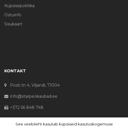
Küpsisepoliitika
Ostuinfo
Sisukaart
KONTAKT
Posti tn 4, Viljandi, 71004
info@starpeokaubad.ee
+372 56 848 748
See veebileht kasutab küpsiseid kasutuskogemuse