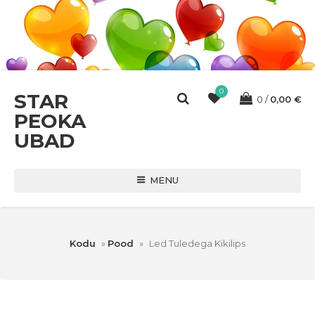
0
STAR
0
0,00
€
PEOKA
UBAD
MENU
Kodu
»
Pood
»
Led Tuledega Kikilips