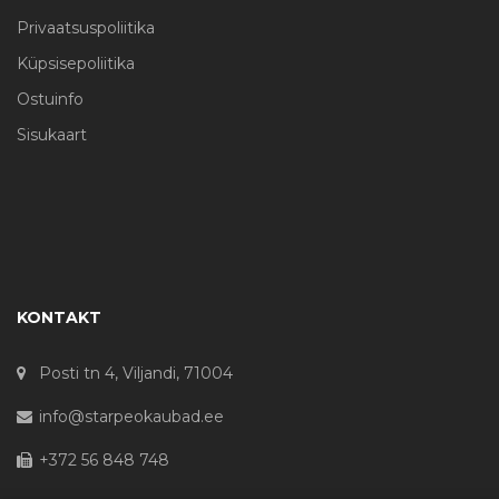
Privaatsuspoliitika
Küpsisepoliitika
Ostuinfo
Sisukaart
KONTAKT
Posti tn 4, Viljandi, 71004
info@starpeokaubad.ee
+372 56 848 748