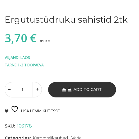
Ergutustüdruku sahistid 2tk
3,70
€
sis. KM
VILJANDI LAOS
TARNE 1-2 TÖÖPÄEVA
ADD TO CART
LISA LEMMIKUTESSE
SKU:
103178
Categories:
Karnevalikaubad
,
Varia