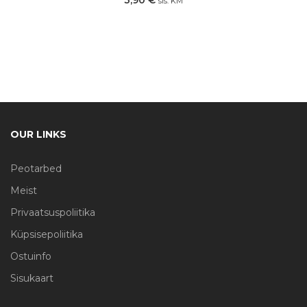
3,90
€
sis. KM
OUR LINKS
Peotarbed
Meist
Privaatsuspoliitika
Küpsisepoliitika
Ostuinfo
Sisukaart