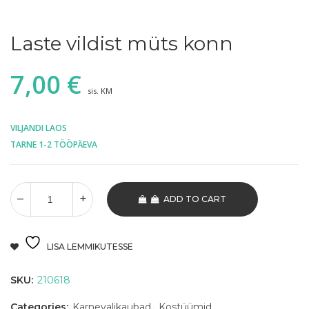
Laste vildist müts konn
7,00
€
sis. KM
VILJANDI LAOS
TARNE 1-2 TÖÖPÄEVA
ADD TO CART
LISA LEMMIKUTESSE
SKU:
210618
Categories:
Karnevalikaubad
,
Kostüümid