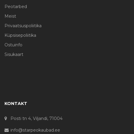
Peotarbed
Meist
Privaatsuspoliitika
Küpsisepoliitika
Ostuinfo
Sisukaart
KONTAKT
Posti tn 4, Viljandi, 71004
info@starpeokaubad.ee