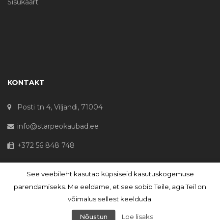
Sisukaart
KONTAKT
Posti tn 4, Viljandi, 71004
info@starpeokaubad.ee
+372 56 848 748
See veebileht kasutab küpsiseid kasutuskogemuse
© Haljaste OÜ 2020 - Registrikood 10645867
parendamiseks. Me eeldame, et see sobib Teile, aga Teil on
võimalus sellest keelduda.
Nõustun
Loe lisaks