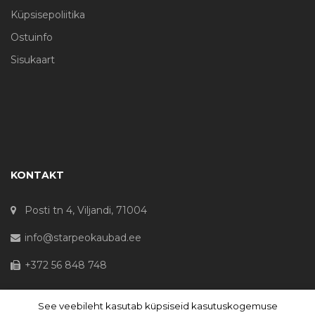
Küpsisepoliitika
Ostuinfo
Sisukaart
KONTAKT
Posti tn 4, Viljandi, 71004
info@starpeokaubad.ee
+372 56 848 748
See veebileht kasutab küpsiseid kasutuskogemuse