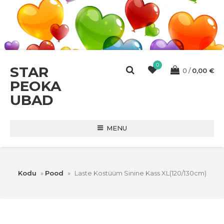
0
STAR
0
0,00
€
PEOKA
UBAD
MENU
Kodu
»
Pood
»
Laste Kostüüm Sinine Kass XL(120/130cm)