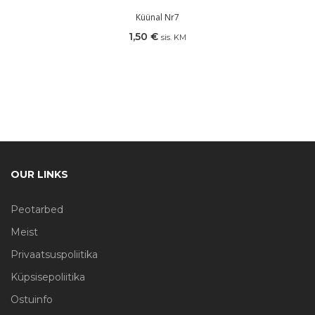
Küünal Nr7
1,50
€
sis. KM
OUR LINKS
Peotarbed
Meist
Privaatsuspoliitika
Küpsisepoliitika
Ostuinfo