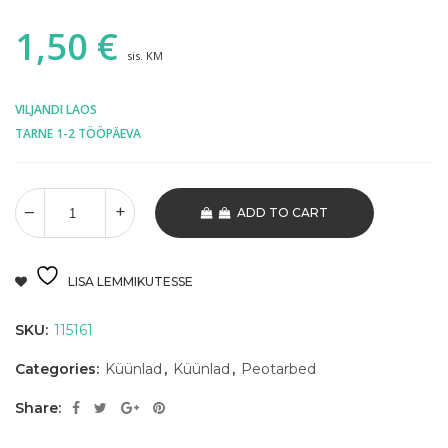
1,50
€
sis. KM
VILJANDI LAOS
TARNE 1-2 TÖÖPÄEVA
ADD TO CART
LISA LEMMIKUTESSE
SKU:
115161
Categories:
Küünlad
,
Küünlad
,
Peotarbed
Share: