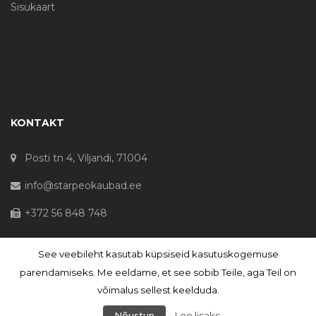
Sisukaart
KONTAKT
Posti tn 4, Viljandi, 71004
info@starpeokaubad.ee
+372 56 848 748
See veebileht kasutab küpsiseid kasutuskogemuse
© Haljaste OÜ 2020 - Registrikood 10645867
parendamiseks. Me eeldame, et see sobib Teile, aga Teil on
võimalus sellest keelduda.
Nõustun
Loe lisaks