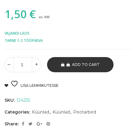
1,50
€
sis. KM
VILJANDI LAOS
TARNE 1-2 TÖÖPÄEVA
ADD TO CART
LISA LEMMIKUTESSE
SKU:
124255
Categories:
Küünlad
,
Küünlad
,
Peotarbed
Share: