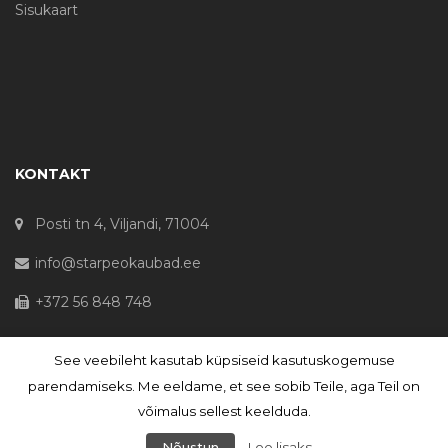
Sisukaart
KONTAKT
Posti tn 4, Viljandi, 71004
info@starpeokaubad.ee
+372 56 848 748
See veebileht kasutab küpsiseid kasutuskogemuse
© Haljaste OÜ 2020 - Registrikood 10645867
parendamiseks. Me eeldame, et see sobib Teile, aga Teil on
võimalus sellest keelduda.
Nõustun
Loe lisaks