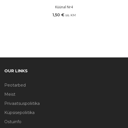
Küünal Nr4
1,50
€
sis. KM
OUR LINKS
Peotarbed
Meist
Privaatsuspoliitika
Küpsisepoliitika
Ostuinfo