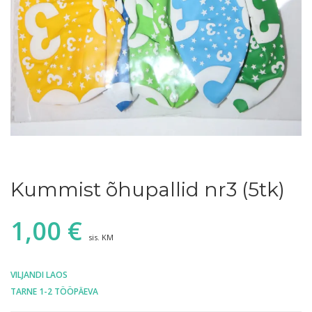
Kummist õhupallid nr3 (5tk)
1,00
€
sis. KM
VILJANDI LAOS
TARNE 1-2 TÖÖPÄEVA