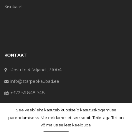
Sisukaart
KONTAKT
Posti tn 4, Viljandi, 71004
info@starpeokaubad.ee
+372 56 848 748
See veebileht kasutab küpsiseid kasutuskogemuse
© Haljaste OÜ 2020 - Registrikood 10645867
parendamiseks. Me eeldame, et see sobib Teile, aga Teil on
võimalus sellest keelduda.