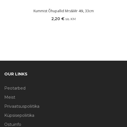
Kummist Õhupallid Mrs&Mr 4tk, 33cm
2,20
€
sis. KM
OUR LINKS
Peotarbed
Meist
Privaatsuspoliitika
Küpsisepoliitika
Ostuinfo