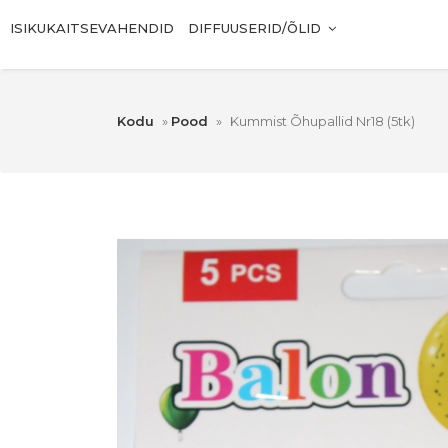
ISIKUKAITSEVAHENDID
DIFFUUSERID/ÕLID
Kodu
»
Pood
»
Kummist Õhupallid Nr18 (5tk)