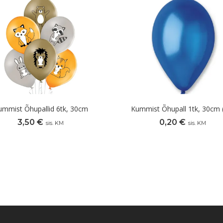
ummist Õhupallid 6tk, 30cm
Kummist Õhupall 1tk, 30cm 
3,50
€
0,20
€
sis. KM
sis. KM