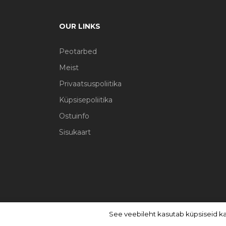
OUR LINKS
Peotarbed
Meist
Privaatsuspoliitika
Küpsisepoliitika
Ostuinfo
Sisukaart
See veebileht kasutab küpsiseid k