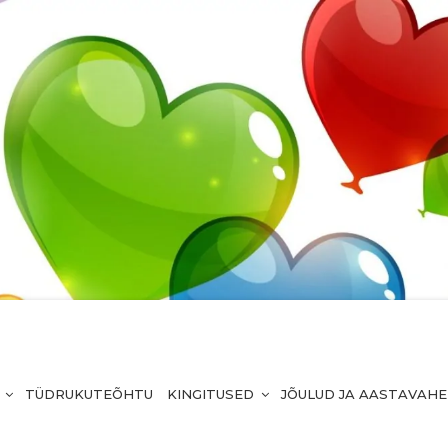
TÜDRUKUTEÕHTU
KINGITUSED
JÕULUD JA AASTAVAH