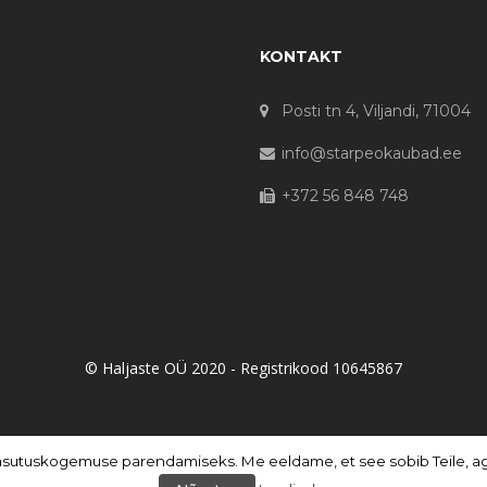
KONTAKT
Posti tn 4, Viljandi, 71004
info@starpeokaubad.ee
+372 56 848 748
© Haljaste OÜ 2020 - Registrikood 10645867
asutuskogemuse parendamiseks. Me eeldame, et see sobib Teile, aga 