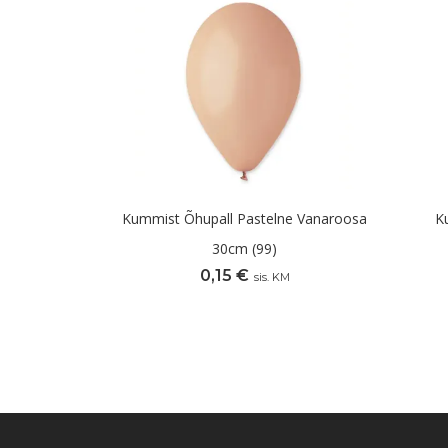
Kummist Õhupall Pastelne Vanaroosa
K
30cm (99)
0,15
€
sis. KM