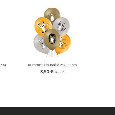
(54)
Kummist Õhupallid 6tk, 30cm
3,50
€
sis. KM