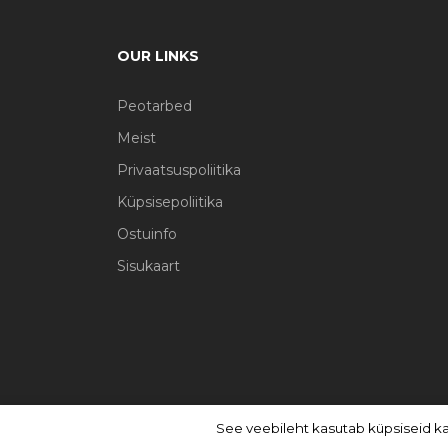
OUR LINKS
Peotarbed
Meist
Privaatsuspoliitika
Küpsisepoliitika
Ostuinfo
Sisukaart
See veebileht kasutab küpsiseid k