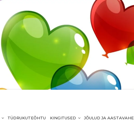
TÜDRUKUTEÕHTU
KINGITUSED
JÕULUD JA AASTAVAH