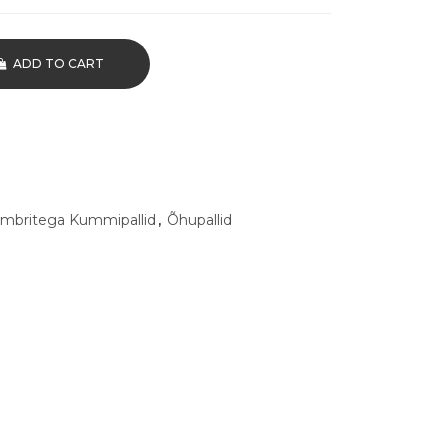
ADD TO CART
mbritega Kummipallid
,
Õhupallid