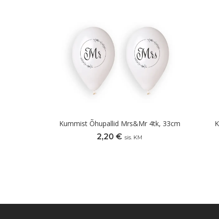
Kummist Õhupallid Mrs&Mr 4tk, 33cm
K
2,20
€
sis. KM