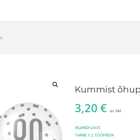
cm
Kummist õhupa
3,20
€
sis. KM
VILJANDI LAOS
TARNE 1-2 TÖÖPÄEVA