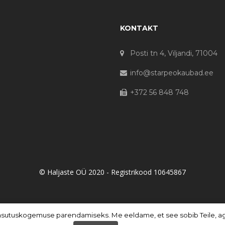
KONTAKT
Posti tn 4, Viljandi, 71004
info@starpeokaubad.ee
+372 56 848 748
© Haljaste OÜ 2020 - Registrikood 10645867
asutuskogemuse parendamiseks. Me eeldame, et see sobib Teile, aga 