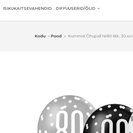
ISIKUKAITSEVAHENDID
DIFFUUSERID/ÕLID
Kodu
»
Pood
»
Kummist Õhupall Nr80 6tk, 30,4