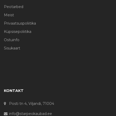
Peotarbed
Meist
Privaatsuspoliitika
Küpsisepoliitika
Ostuinfo
Sisukaart
KONTAKT
Posti tn 4, Viljandi, 71004
info@starpeokaubad.ee