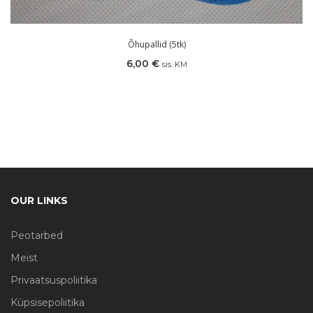
Õhupallid (5tk)
6,00
€
sis. KM
OUR LINKS
Peotarbed
Meist
Privaatsuspoliitika
Küpsisepoliitika