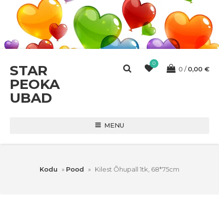
0
STAR
0
0,00
€
PEOKA
UBAD
MENU
Kodu
»
Pood
»
Kilest Õhupall 1tk, 68*75cm