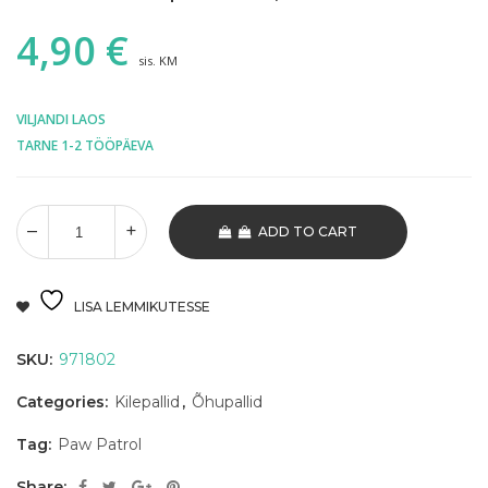
4,90
€
sis. KM
VILJANDI LAOS
TARNE 1-2 TÖÖPÄEVA
ADD TO CART
LISA LEMMIKUTESSE
SKU:
971802
Categories:
Kilepallid
,
Õhupallid
Tag:
Paw Patrol
Share: