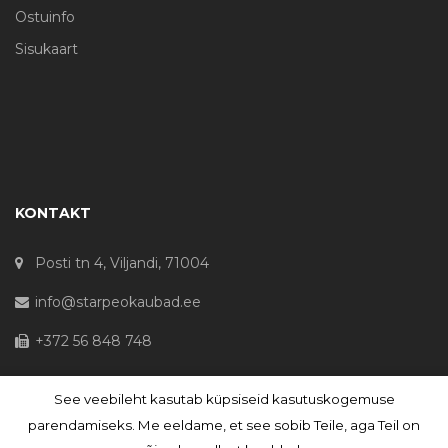
Ostuinfo
Sisukaart
KONTAKT
Posti tn 4, Viljandi, 71004
info@starpeokaubad.ee
+372 56 848 748
See veebileht kasutab küpsiseid kasutuskogemuse
© Haljaste OÜ 2020 - Registrikood 10645867
parendamiseks. Me eeldame, et see sobib Teile, aga Teil on