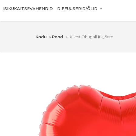
ISIKUKAITSEVAHENDID
DIFFUUSERID/ÕLID
Kodu
»
Pood
»
Kilest Õhupall 1tk, 5cm