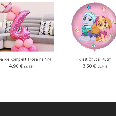
allide Komplekt 14osaline Nr4
Kilest Õhupall 46cm
4,90
€
3,50
€
sis. KM
sis. KM