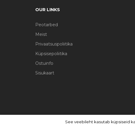
OUR LINKS
Peotarbed
Meist
Privaatsuspoliitika
Küpsisepoliitika
Ostuinfo
Sisukaart
See veebileht kasutab küpsiseid k