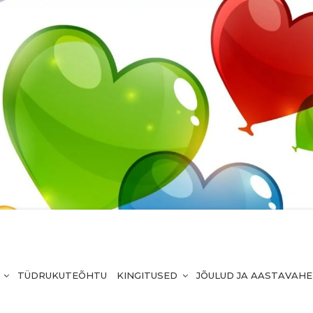
TÜDRUKUTEÕHTU
KINGITUSED
JÕULUD JA AASTAVAH