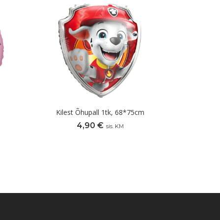
Kilest Õhupall 1tk, 68*75cm
4,90
€
sis. KM