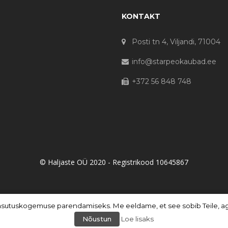
KONTAKT
Posti tn 4, Viljandi, 71004
info@starpeokaubad.ee
+372 56 848 748
© Haljaste OÜ 2020 - Registrikood 10645867
asutuskogemuse parendamiseks. Me eeldame, et see sobib Teile, aga 
Nõustun
Loe lisaks
PHP Code Snippets
Powered By :
XYZScripts.com