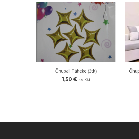
Õhupall Täheke (3tk)
Õhup
1,50
€
sis. KM