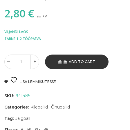
2,80
€
sis. KM
VILJANDI LAOS
TARNE 1-2 TÖÖPÄEVA
ADD TO CART
LISA LEMMIKUTESSE
SKU:
941485
Categories:
Kilepallid
,
Õhupallid
Tag:
Jalgpall
Share: