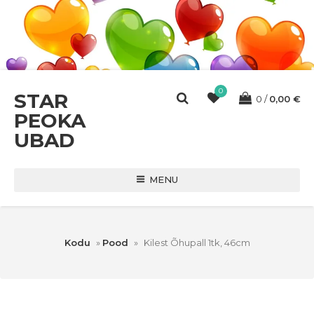
0
STAR
0
0,00
€
PEOKA
UBAD
MENU
Kodu
»
Pood
»
Kilest Õhupall 1tk, 46cm