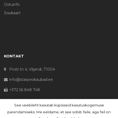
Ostuinfo
Sisukaart
KONTAKT
Posti tn 4, Viljandi, 71004
info@starpeokaubad.ee
+372 56 848 748
See veebileht kasutab küpsiseid kasutuskogemuse
© Haljaste OÜ 2020 - Registrikood 10645867
parendamiseks. Me eeldame, et see sobib Teile, aga Teil on