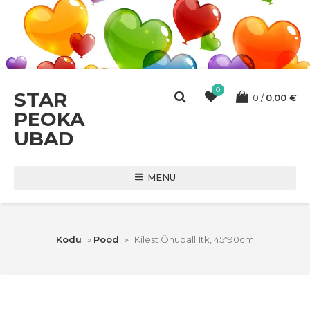
0
STAR
0
0,00
€
PEOKA
UBAD
MENU
Kodu
»
Pood
»
Kilest Õhupall 1tk, 45*90cm