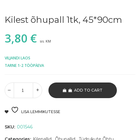
Kilest õhupall 1tk, 45*90cm
3,80
€
sis. KM
VILJANDI LAOS
TARNE 1-2 TÖÖPÄEVA
ADD TO CART
LISA LEMMIKUTESSE
SKU:
001546
Categories:
Kilepallid
,
Õhupallid
,
Tüdrukute Õhtu