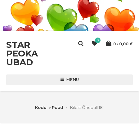
0
STAR
0
0,00
€
PEOKA
UBAD
MENU
Kodu
»
Pood
»
Kilest Õhupall 18”