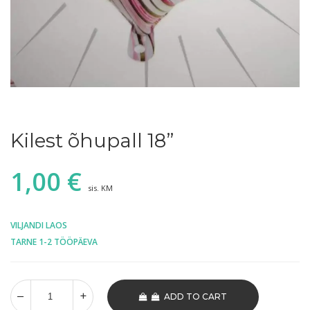
Kilest õhupall 18”
1,00
€
sis. KM
VILJANDI LAOS
TARNE 1-2 TÖÖPÄEVA
ADD TO CART