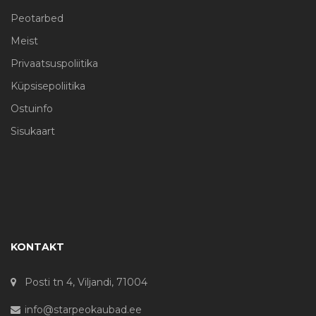
Peotarbed
Meist
Privaatsuspoliitika
Küpsisepoliitika
Ostuinfo
Sisukaart
KONTAKT
Posti tn 4, Viljandi, 71004
info@starpeokaubad.ee