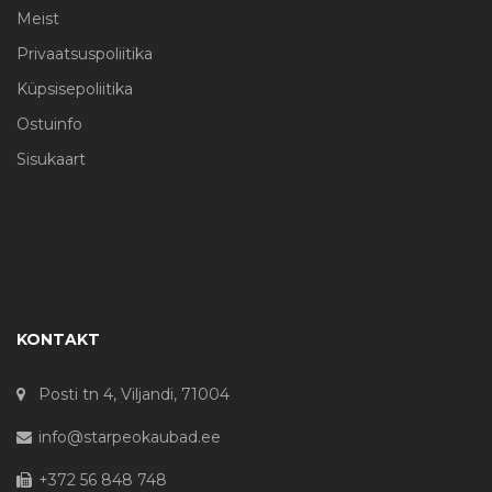
Meist
Privaatsuspoliitika
Küpsisepoliitika
Ostuinfo
Sisukaart
KONTAKT
Posti tn 4, Viljandi, 71004
info@starpeokaubad.ee
+372 56 848 748