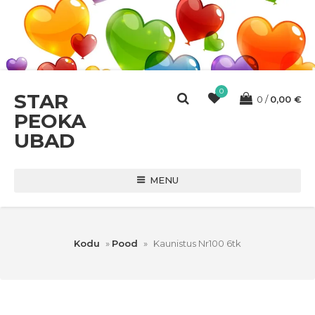
0
STAR
0
0,00
€
PEOKA
UBAD
MENU
Kodu
»
Pood
»
Kaunistus Nr100 6tk