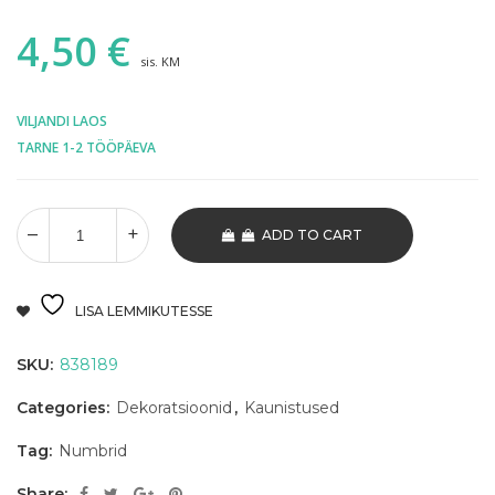
4,50
€
sis. KM
VILJANDI LAOS
TARNE 1-2 TÖÖPÄEVA
ADD TO CART
LISA LEMMIKUTESSE
SKU:
838189
Categories:
Dekoratsioonid
,
Kaunistused
Tag:
Numbrid
Share: