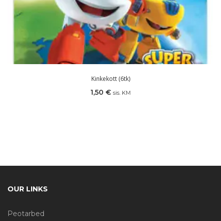
Kinkekott (6tk)
1,50
€
sis. KM
OUR LINKS
Peotarbed