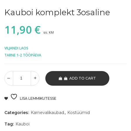
Kauboi komplekt 3osaline
11,90
€
sis. KM
VILJANDI LAOS
TARNE 1-2 TÖÖPÄEVA
ADD TO CART
LISA LEMMIKUTESSE
Categories:
Karnevalikaubad
,
Kostüümid
Tag:
Kauboi