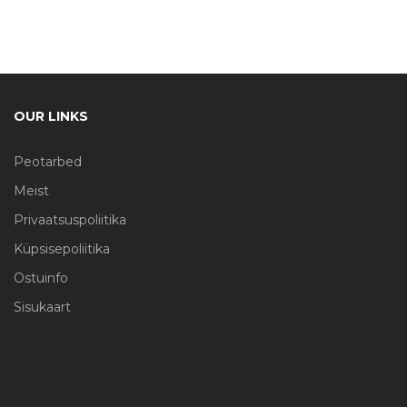
OUR LINKS
Peotarbed
Meist
Privaatsuspoliitika
Küpsisepoliitika
Ostuinfo
Sisukaart