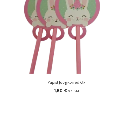
Papist Joogikõrred 6tk
1,80
€
sis. KM