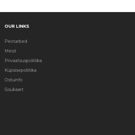
OUR LINKS
Peotarbed
Meist
Privaatsuspoliitika
Küpsisepoliitika
Ostuinfo
Sisukaart