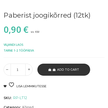
Paberist joogikõrred (12tk)
0,90
€
sis. KM
VILJANDI LAOS
TARNE 1-2 TÖÖPÄEVA
ADD TO CART
LISA LEMMIKUTESSE
SKU:
RP-LT12
Category:
Kõrred