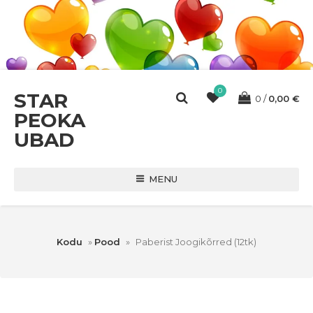
0
STAR
0
0,00
€
PEOKA
UBAD
MENU
Kodu
»
Pood
»
Paberist Joogikõrred (12tk)