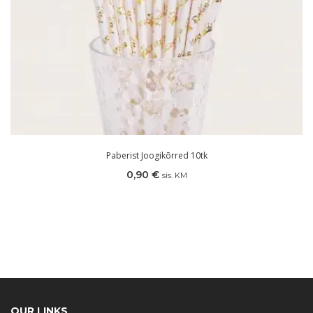
Paberist Joogikõrred 10tk
0,90
€
sis. KM
OUR LINKS