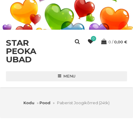
0
STAR
0
0,00
€
PEOKA
UBAD
MENU
Kodu
»
Pood
»
Paberist Joogikõrred (24tk)