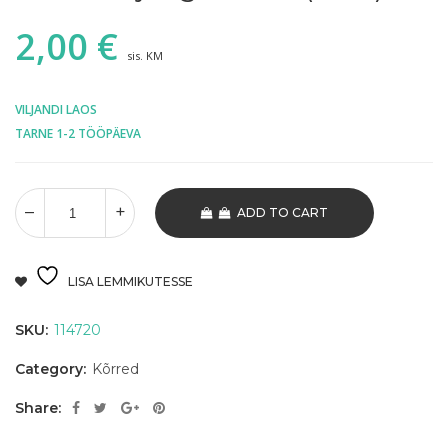
2,00
€
sis. KM
VILJANDI LAOS
TARNE 1-2 TÖÖPÄEVA
ADD TO CART
LISA LEMMIKUTESSE
SKU:
114720
Category:
Kõrred
Share: