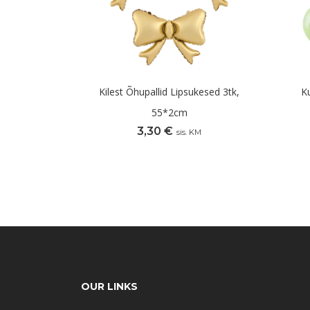
Kilest Õhupallid Lipsukesed 3tk,
K
55*2cm
3,30
€
sis. KM
OUR LINKS