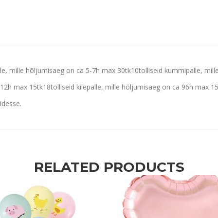
lle, mille hõljumisaeg on ca 5-7h max 30tk
10tolliseid kummipalle, mil
a 12h max 15tk
18tolliseid kilepalle, mille hõljumisaeg on ca 96h max 1
idesse.
RELATED PRODUCTS