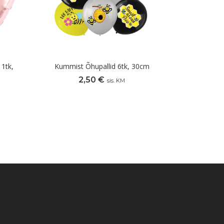
 1tk,
Kummist Õhupallid 6tk, 30cm
2,50
€
sis. KM