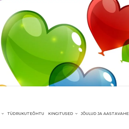
TÜDRUKUTEÕHTU
KINGITUSED
JÕULUD JA AASTAVAH