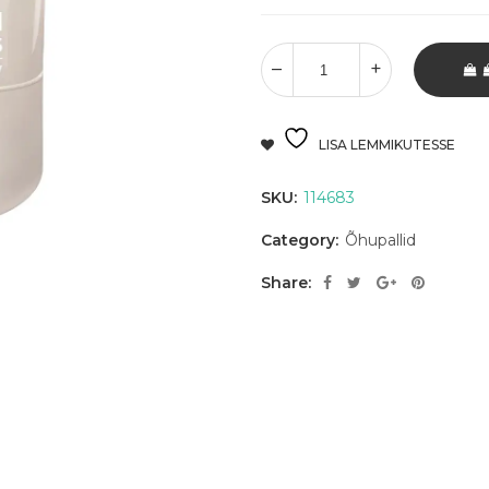
LISA LEMMIKUTESSE
SKU:
114683
Category:
Õhupallid
Share: