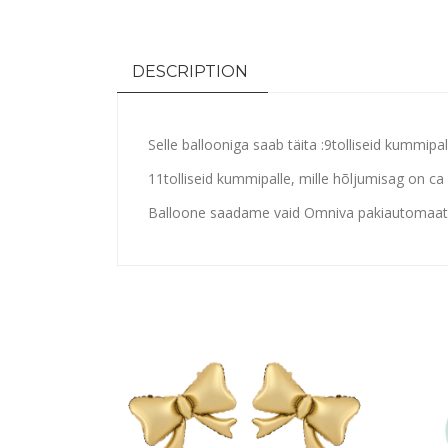
DESCRIPTION
Selle ballooniga saab täita :
9tolliseid kummipa
11tolliseid kummipalle, mille hõljumisag on c
Balloone saadame vaid Omniva pakiautomaat