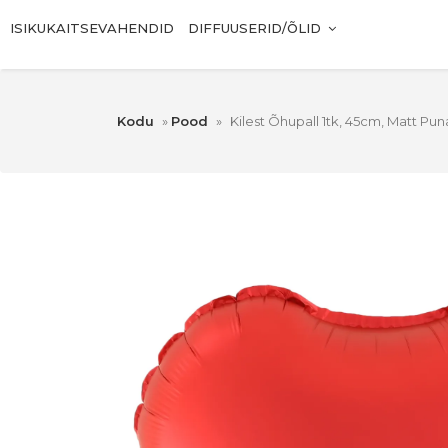
ISIKUKAITSEVAHENDID
DIFFUUSERID/ÕLID
Kodu
»
Pood
»
Kilest Õhupall 1tk, 45cm, Matt Pu