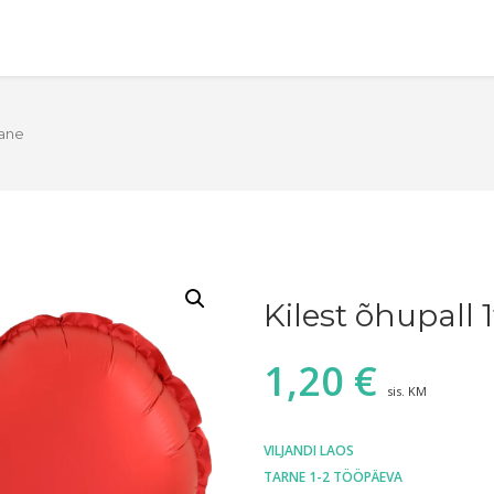
nane
Kilest õhupall
1,20
€
sis. KM
VILJANDI LAOS
TARNE 1-2 TÖÖPÄEVA