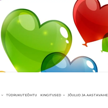
TÜDRUKUTEÕHTU
KINGITUSED
JÕULUD JA AASTAVAH