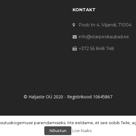
KONTAKT
Posti tn 4, Viljandi, 71004
info@starpeokaubad.ee
+372 56 848 748
© Haljaste OÜ 2020 - Registrikood 10645867
asutuskogemuse parendamiseks. Me eeldame, et see sobib Teile, aga 
Nõustun
Loe lisaks
PHP Code Snippets
Powered By :
XYZScripts.com