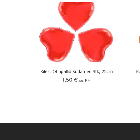
Kilest Õhupallid Südamed 3tk, 25cm
K
1,50
€
sis. KM