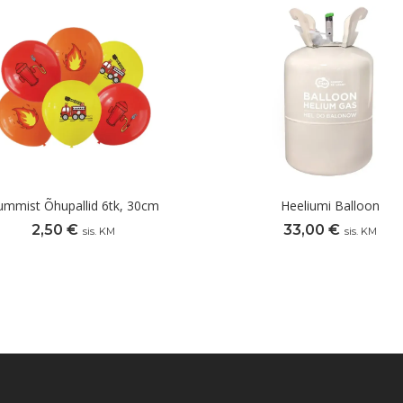
ummist Õhupallid 6tk, 30cm
Heeliumi Balloon
2,50
€
33,00
€
sis. KM
sis. KM