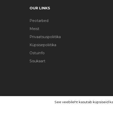
OUR LINKS
Peotarbed
Meist
Privaatsuspoliitika
Küpsisepoliitika
Ostuinfo
Sisukaart
See veebileht kasutab küpsiseid k