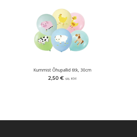
Kummist Õhupallid 6tk, 30cm
2,50
€
sis. KM