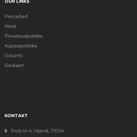
OUR LINKS
Peotarbed
Meist
Privaatsuspoliitika
Küpsisepoliitika
Ostuinfo
Sisukaart
KONTAKT
Posti tn 4, Viljandi, 71004