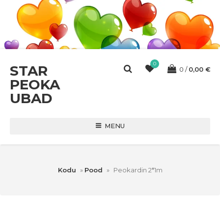
0
STAR
0
0,00
€
PEOKA
UBAD
MENU
Kodu
»
Pood
»
Peokardin 2*1m