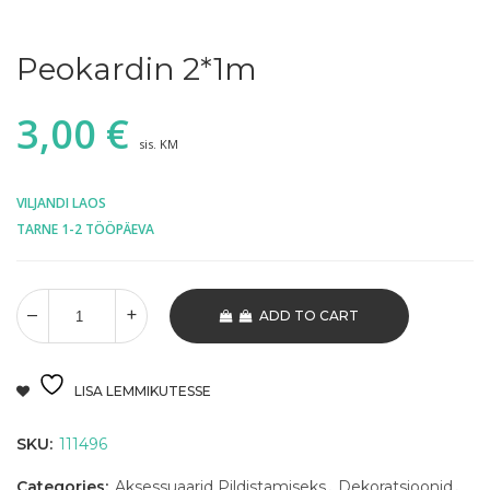
Peokardin 2*1m
3,00
€
sis. KM
VILJANDI LAOS
TARNE 1-2 TÖÖPÄEVA
ADD TO CART
LISA LEMMIKUTESSE
SKU:
111496
Categories:
Aksessuaarid Pildistamiseks
,
Dekoratsioonid
,