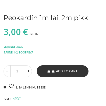
Peokardin 1m lai, 2m pikk
3,00
€
sis. KM
VILJANDI LAOS
TARNE 1-2 TÖÖPÄEVA
ADD TO CART
LISA LEMMIKUTESSE
SKU:
41501