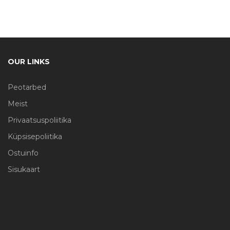
OUR LINKS
Peotarbed
Meist
Privaatsuspoliitika
Küpsisepoliitika
Ostuinfo
Sisukaart