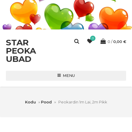
0
STAR
0
0,00
€
PEOKA
UBAD
MENU
Kodu
»
Pood
»
Peokardin 1m Lai, 2m Pikk