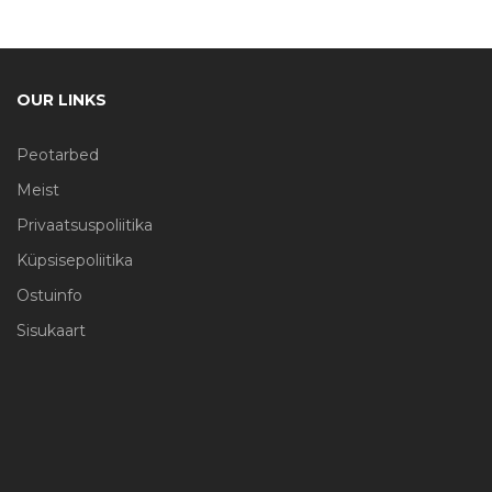
OUR LINKS
Peotarbed
Meist
Privaatsuspoliitika
Küpsisepoliitika
Ostuinfo
Sisukaart