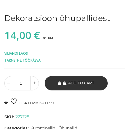
Dekoratsioon õhupallidest
14,00
€
sis. KM
VILJANDI LAOS
TARNE 1-2 TÖÖPÄEVA
ADD TO CART
LISA LEMMIKUTESSE
SKU:
227128
Categories:
Kummipallid
,
Õhupallid