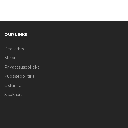
OUR LINKS
Peotarbed
Meist
Privaatsuspoliitika
Küpsisepoliitika
Ostuinfo
Sisukaart