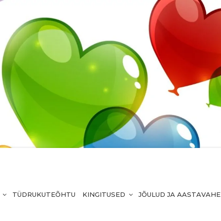
TÜDRUKUTEÕHTU
KINGITUSED
JÕULUD JA AASTAVAH