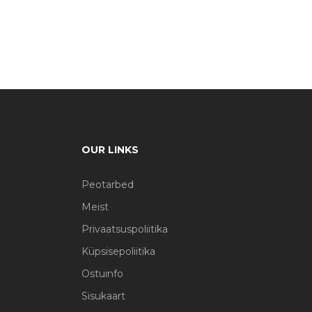
OUR LINKS
Peotarbed
Meist
Privaatsuspoliitika
Küpsisepoliitika
Ostuinfo
Sisukaart