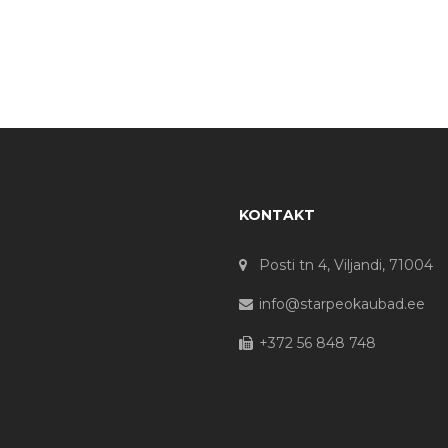
KONTAKT
Posti tn 4, Viljandi, 71004
info@starpeokaubad.ee
+372 56 848 748