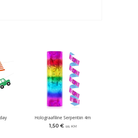
hday
Holograafiline Serpentiin 4m
1,50
€
sis. KM