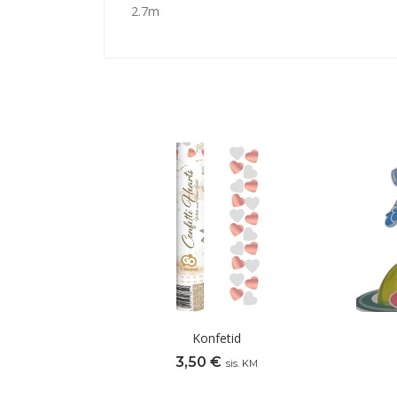
2.7m
Konfetid
3,50
€
sis. KM