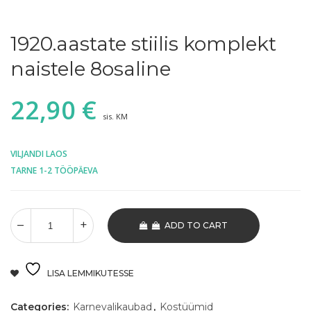
1920.aastate stiilis komplekt
naistele 8osaline
22,90
€
sis. KM
VILJANDI LAOS
TARNE 1-2 TÖÖPÄEVA
ADD TO CART
LISA LEMMIKUTESSE
Categories:
Karnevalikaubad
,
Kostüümid