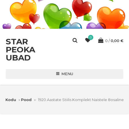
0
STAR
0
0,00
€
PEOKA
UBAD
MENU
Kodu
»
Pood
»
1920.aastate Stiilis Komplekt Naistele 8osaline