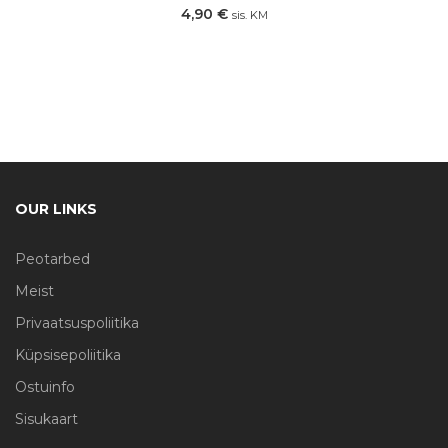
4,90
€
sis. KM
OUR LINKS
Peotarbed
Meist
Privaatsuspoliitika
Küpsisepoliitika
Ostuinfo
Sisukaart