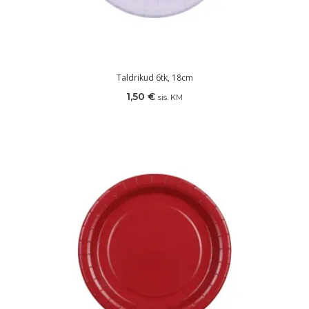
Taldrikud 6tk, 18cm
1,50
€
sis. KM