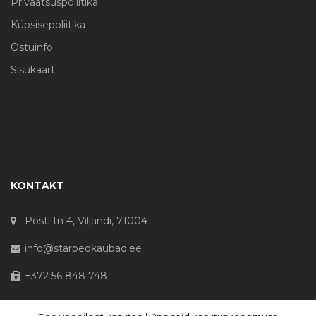
Privaatsuspoliitika
Küpsisepoliitika
Ostuinfo
Sisukaart
KONTAKT
Posti tn 4, Viljandi, 71004
info@starpeokaubad.ee
+372 56 848 748