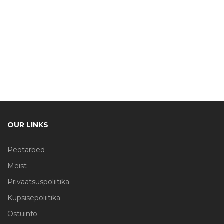
OUR LINKS
Peotarbed
Meist
Privaatsuspoliitika
Küpsisepoliitika
Ostuinfo