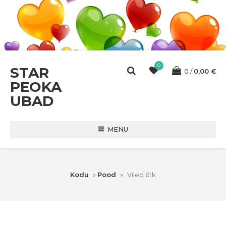
0
STAR
0
0,00
€
PEOKA
UBAD
MENU
Kodu
»
Pood
»
Viled 6tk