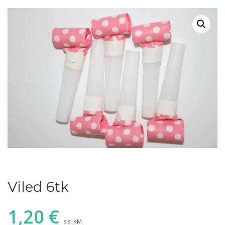
Viled 6tk
1,20
€
sis. KM