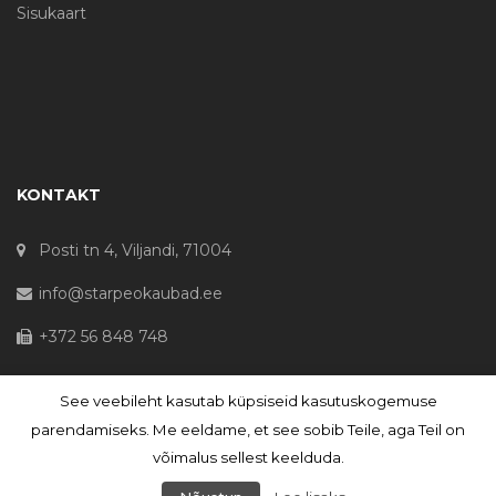
Sisukaart
KONTAKT
Posti tn 4, Viljandi, 71004
info@starpeokaubad.ee
+372 56 848 748
See veebileht kasutab küpsiseid kasutuskogemuse
© Haljaste OÜ 2020 - Registrikood 10645867
parendamiseks. Me eeldame, et see sobib Teile, aga Teil on
võimalus sellest keelduda.