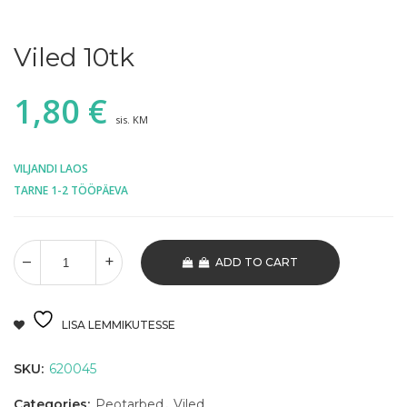
Viled 10tk
1,80
€
sis. KM
VILJANDI LAOS
TARNE 1-2 TÖÖPÄEVA
ADD TO CART
LISA LEMMIKUTESSE
SKU:
620045
Categories:
Peotarbed
,
Viled