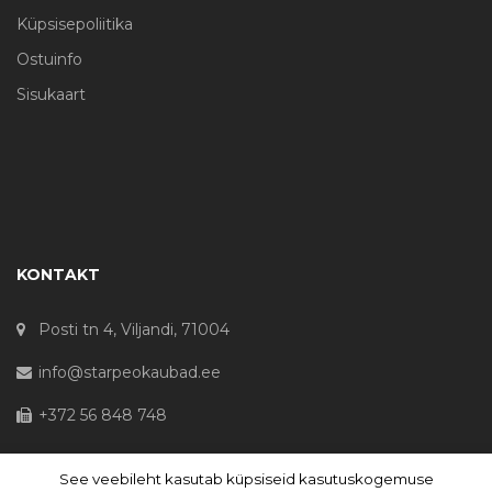
Küpsisepoliitika
Ostuinfo
Sisukaart
KONTAKT
Posti tn 4, Viljandi, 71004
info@starpeokaubad.ee
+372 56 848 748
See veebileht kasutab küpsiseid kasutuskogemuse