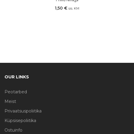
1,50
€
sis. KM
OUR LINKS
Peotarbed
Meist
Privaatsuspoliitika
Küpsisepoliitika
Ostuinfo