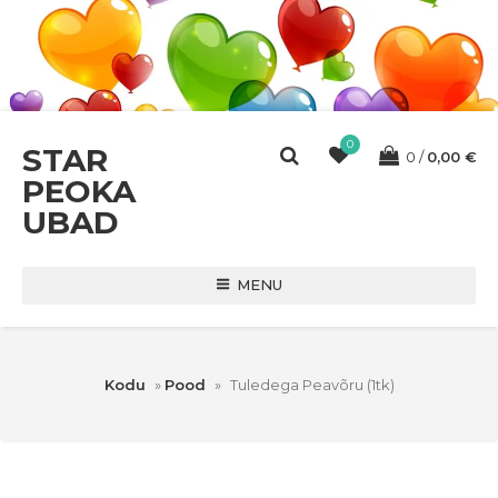
0
STAR
0
0,00
€
PEOKA
UBAD
MENU
Kodu
»
Pood
»
Tuledega Peavõru (1tk)