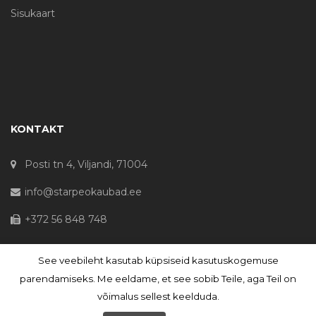
Sisukaart
KONTAKT
Posti tn 4, Viljandi, 71004
info@starpeokaubad.ee
+372 56 848 748
See veebileht kasutab küpsiseid kasutuskogemuse
© Haljaste OÜ 2020 - Registrikood 10645867
parendamiseks. Me eeldame, et see sobib Teile, aga Teil on
võimalus sellest keelduda.