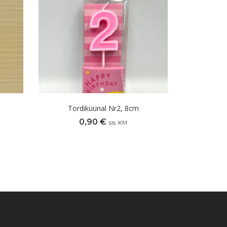
Tordiküünal Nr2, 8cm
0,90
€
sis. KM