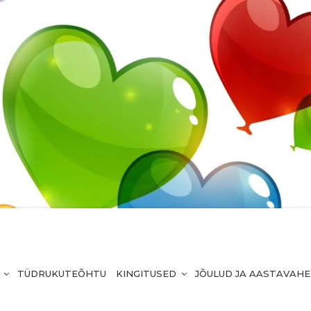
TÜDRUKUTEÕHTU
KINGITUSED
JÕULUD JA AASTAVAH