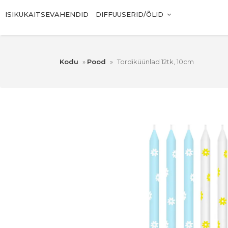
ISIKUKAITSEVAHENDID
DIFFUUSERID/ÕLID
Kodu
»
Pood
»
Tordiküünlad 12tk, 10cm