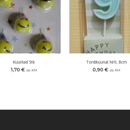
Küünlad 5tk
Tordiküünal Nr9, 8cm
1,70
€
0,90
€
sis. KM
sis. KM